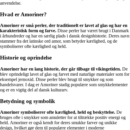
anvendelse.
Hvad er Amoriner?
Amoriner er små perler, der traditionelt er lavet af glas og har en
karakteristisk form og farve.
Disse perler har været brugt i Danmark
i århundreder og har en særlig plads i dansk designhistorie. Deres navn
stammer fra det latinske ord amor, som betyder kærlighed, og de
symboliserer ofte kærlighed og held.
Historie og oprindelse
Amoriner har en lang historie, der går tilbage til vikingetiden.
De
blev oprindeligt lavet af glas og farvet med naturlige materialer som for
eksempel jernoxid. Disse perler blev brugt til smykker og som
handelsvarer. I dag er Amoriner stadig populære som smykkelementer
og er en vigtig del af dansk kulturarv.
Betydning og symbolik
Amoriner symboliserer ofte kærlighed, held og beskyttelse.
De
bruges ofte i smykker som amuletter for at tiltrække positiv energi og
held. Amoriner er også kendt for deres smukke farver og unikke
design, hvilket gør dem til populære elementer i moderne