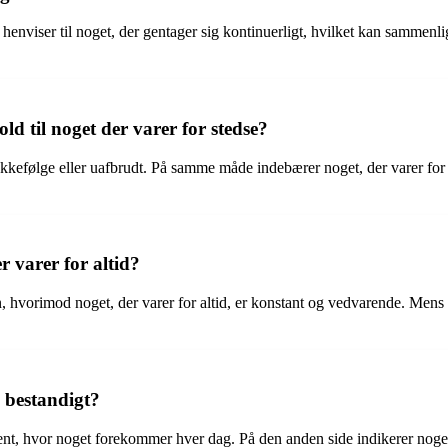
 henviser til noget, der gentager sig kontinuerligt, hvilket kan sammenl
d til noget der varer for stedse?
 rækkefølge eller uafbrudt. På samme måde indebærer noget, der varer for
r varer for altid?
rden, hvorimod noget, der varer for altid, er konstant og vedvarende. Mens
e bestandigt?
ment, hvor noget forekommer hver dag. På den anden side indikerer noget, 