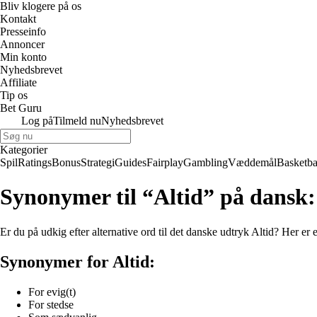
Bliv klogere på os
Kontakt
Presseinfo
Annoncer
Min konto
Nyhedsbrevet
Affiliate
Tip os
Bet Guru
Log på
Tilmeld nu
Nyhedsbrevet
Kategorier
Spil
Ratings
Bonus
Strategi
Guides
Fairplay
Gambling
Væddemål
Basketba
Synonymer til “Altid” på dansk
Er du på udkig efter alternative ord til det danske udtryk Altid? Her e
Synonymer for Altid:
For evig(t)
For stedse