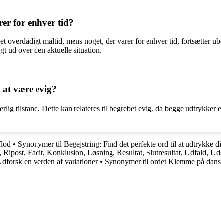
rer for enhver tid?
 et overdådigt måltid, mens noget, der varer for enhver tid, fortsætter 
ngt ud over den aktuelle situation.
 at være evig?
erlig tilstand. Dette kan relateres til begrebet evig, da begge udtrykker 
flod
•
Synonymer til Begejstring: Find det perfekte ord til at udtrykke d
Ripost, Facit, Konklusion, Løsning, Resultat, Slutresultat, Udfald, Ud
dforsk en verden af variationer
•
Synonymer til ordet Klemme på dan