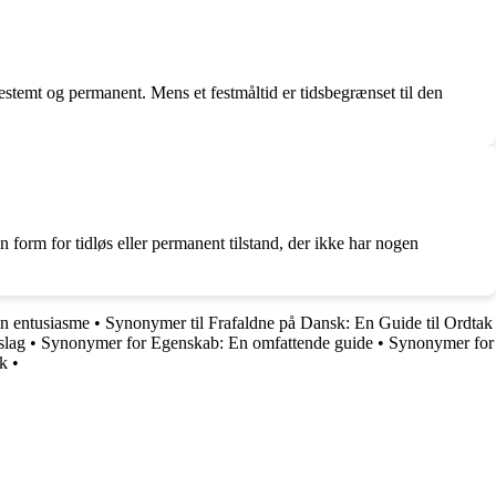
ubestemt og permanent. Mens et festmåltid er tidsbegrænset til den
en form for tidløs eller permanent tilstand, der ikke har nogen
in entusiasme
•
Synonymer til Frafaldne på Dansk: En Guide til Ordtak
slag
•
Synonymer for Egenskab: En omfattende guide
•
Synonymer for
sk
•