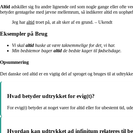
Altid
adskiller sig fra andre lignende ord som nogle gange eller ofte ved
betyder gentagelse med jævne mellemrum, så indikerer altid en uophørli
Jeg har
altid
troet på, at alt sker af en grund. – Ukendt
Eksempler på Brug
Vi skal
altid
huske at være taknemmelige for det, vi har.
Min bedstemor bager
altid
de bedste kager til fødselsdage.
Opsummering
Det danske ord altid er en vigtig del af sproget og bruges til at udtry
Hvad betyder udtrykket for evig(t)?
For evig(t) betyder at noget varer for altid eller for ubestemt tid, 
Hvordan kan udtrykket ad infinitum relateres til be