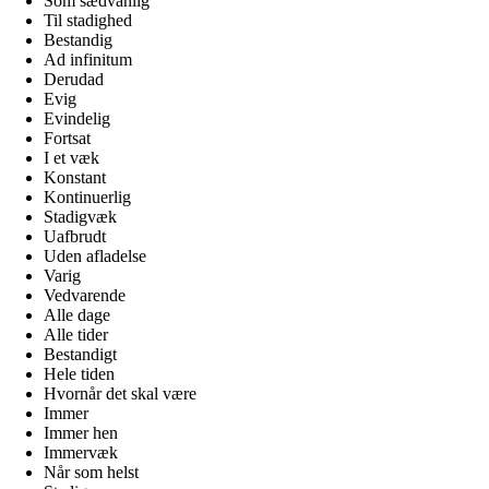
Som sædvanlig
Til stadighed
Bestandig
Ad infinitum
Derudad
Evig
Evindelig
Fortsat
I et væk
Konstant
Kontinuerlig
Stadigvæk
Uafbrudt
Uden afladelse
Varig
Vedvarende
Alle dage
Alle tider
Bestandigt
Hele tiden
Hvornår det skal være
Immer
Immer hen
Immervæk
Når som helst