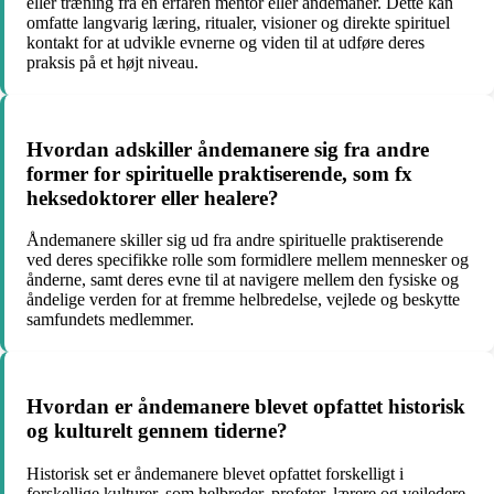
eller træning fra en erfaren mentor eller åndemaner. Dette kan
omfatte langvarig læring, ritualer, visioner og direkte spirituel
kontakt for at udvikle evnerne og viden til at udføre deres
praksis på et højt niveau.
Hvordan adskiller åndemanere sig fra andre
former for spirituelle praktiserende, som fx
heksedoktorer eller healere?
Åndemanere skiller sig ud fra andre spirituelle praktiserende
ved deres specifikke rolle som formidlere mellem mennesker og
ånderne, samt deres evne til at navigere mellem den fysiske og
åndelige verden for at fremme helbredelse, vejlede og beskytte
samfundets medlemmer.
Hvordan er åndemanere blevet opfattet historisk
og kulturelt gennem tiderne?
Historisk set er åndemanere blevet opfattet forskelligt i
forskellige kulturer, som helbreder, profeter, lærere og vejledere.