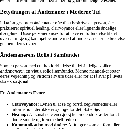
evner til at kommunikere med ånder og guddommelige væsener.
Betydningen af Åndemaner i Moderne Tid
I dag bruges ordet
åndemaner
ofte til at beskrive en person, der
praktiserer spirituel healing, clairvoyance eller lignende åndelige
discipliner. Disse personer anses for at have en forbindelse til det
overnaturlige og kan hjælpe andre med at finde svar eller helbredelse
gennem deres evner.
Åndemanerens Rolle i Samfundet
Som en person med en dyb forbindelse til det åndelige spiller
åndemaneren
en vigtig rolle i samfundet. Mange mennesker søger
deres vejledning og visdom i svære tider eller for at få svar på livets
store spørgsmål.
En Åndemaners Evner
Clairvoyance:
Evnen til at se og forstå begivenheder eller
information, der ikke er synlige for det blotte øje.
Healing:
At kanalisere energi og helbredende kræfter for at
lindre smerte og fremme helbredelse.
Kommunikation med ånder:
At fungere som en formidler