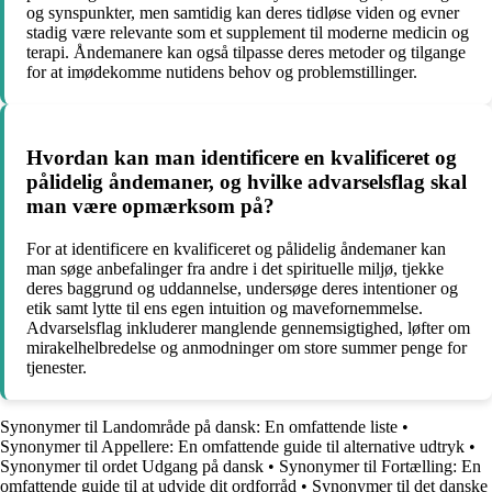
og synspunkter, men samtidig kan deres tidløse viden og evner
stadig være relevante som et supplement til moderne medicin og
terapi. Åndemanere kan også tilpasse deres metoder og tilgange
for at imødekomme nutidens behov og problemstillinger.
Hvordan kan man identificere en kvalificeret og
pålidelig åndemaner, og hvilke advarselsflag skal
man være opmærksom på?
For at identificere en kvalificeret og pålidelig åndemaner kan
man søge anbefalinger fra andre i det spirituelle miljø, tjekke
deres baggrund og uddannelse, undersøge deres intentioner og
etik samt lytte til ens egen intuition og mavefornemmelse.
Advarselsflag inkluderer manglende gennemsigtighed, løfter om
mirakelhelbredelse og anmodninger om store summer penge for
tjenester.
Synonymer til Landområde på dansk: En omfattende liste
•
Synonymer til Appellere: En omfattende guide til alternative udtryk
•
Synonymer til ordet Udgang på dansk
•
Synonymer til Fortælling: En
omfattende guide til at udvide dit ordforråd
•
Synonymer til det danske