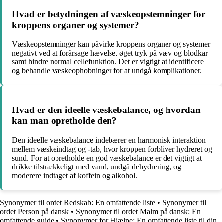
Hvad er betydningen af væskeopstemninger for
kroppens organer og systemer?
Væskeopstemninger kan påvirke kroppens organer og systemer
negativt ved at forårsage hævelse, øget tryk på væv og blodkar
samt hindre normal cellefunktion. Det er vigtigt at identificere
og behandle væskeophobninger for at undgå komplikationer.
Hvad er den ideelle væskebalance, og hvordan
kan man opretholde den?
Den ideelle væskebalance indebærer en harmonisk interaktion
mellem væskeindtag og -tab, hvor kroppen forbliver hydreret og
sund. For at opretholde en god væskebalance er det vigtigt at
drikke tilstrækkeligt med vand, undgå dehydrering, og
moderere indtaget af koffein og alkohol.
Synonymer til ordet Redskab: En omfattende liste
•
Synonymer til
ordet Person på dansk
•
Synonymer til ordet Malm på dansk: En
omfattende guide
•
Synonymer for Hjælpe: En omfattende liste til din