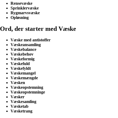
Rensevæske
Sprinklervæske
Rygmarvsvæske
Opløsning
Ord, der starter med Væske
Væske med antistoffer
Væskeansamling
Væskebalance
Væskebehov
Væskeformig
Væskefuld
Væskefyldt
Væskemangel
Væskemængde
Væsken
Væskeopstemning
Væskeopstemninge
Væsker
Væskesamling
Væsketab
Væsketrang