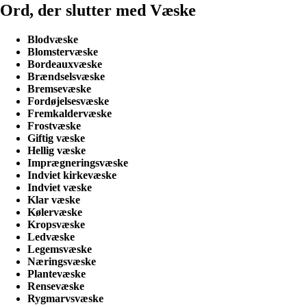
Ord, der slutter med Væske
Blodvæske
Blomstervæske
Bordeauxvæske
Brændselsvæske
Bremsevæske
Fordøjelsesvæske
Fremkaldervæske
Frostvæske
Giftig væske
Hellig væske
Imprægneringsvæske
Indviet kirkevæske
Indviet væske
Klar væske
Kølervæske
Kropsvæske
Ledvæske
Legemsvæske
Næringsvæske
Plantevæske
Rensevæske
Rygmarvsvæske