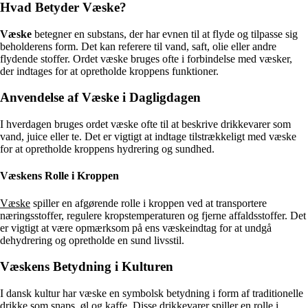
Hvad Betyder Væske?
Væske
betegner en substans, der har evnen til at flyde og tilpasse sig
beholderens form. Det kan referere til vand, saft, olie eller andre
flydende stoffer. Ordet væske bruges ofte i forbindelse med væsker,
der indtages for at opretholde kroppens funktioner.
Anvendelse af Væske i Dagligdagen
I hverdagen bruges ordet væske ofte til at beskrive drikkevarer som
vand, juice eller te. Det er vigtigt at indtage tilstrækkeligt med væske
for at opretholde kroppens hydrering og sundhed.
Væskens Rolle i Kroppen
Væske
spiller en afgørende rolle i kroppen ved at transportere
næringsstoffer, regulere kropstemperaturen og fjerne affaldsstoffer. Det
er vigtigt at være opmærksom på ens væskeindtag for at undgå
dehydrering og opretholde en sund livsstil.
Væskens Betydning i Kulturen
I dansk kultur har væske en symbolsk betydning i form af traditionelle
drikke som snaps, øl og kaffe. Disse drikkevarer spiller en rolle i