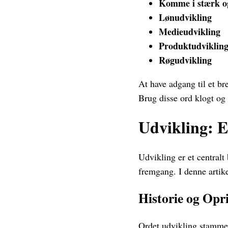
Komme i stærk og
Lønudvikling
Medieudvikling
Produktudviklin
Røgudvikling
At have adgang til et b
Brug disse ord klogt og 
Udvikling: 
Udvikling er et central
fremgang. I denne artike
Historie og Opr
Ordet udvikling stammer 