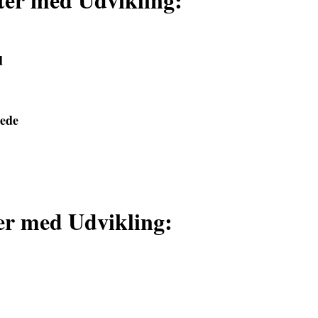
d
ede
er med Udvikling: