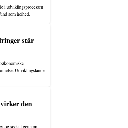
lle i udviklingsprocessen
mfund som helhed.
ringer står
cioøkonomiske
dannelse. Udviklingslande
åvirker den
igt og socialt gennem