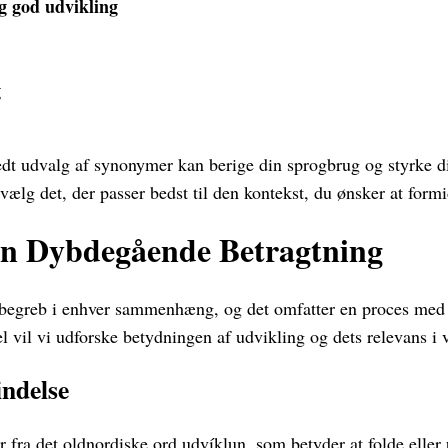
 god udvikling
g
redt udvalg af synonymer kan berige din sprogbrug og styrke
vælg det, der passer bedst til den kontekst, du ønsker at formi
En Dybdegående Betragtning
t begreb i enhver sammenhæng, og det omfatter en proces med
l vil vi udforske betydningen af udvikling og dets relevans i 
indelse
fra det oldnordiske ord udvíklun, som betyder at folde eller u