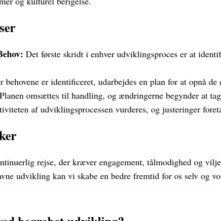
rmer og kulturel berigelse.
ser
 Behov:
Det første skridt i enhver udviklingsproces er at identi
r behovene er identificeret, udarbejdes en plan for at opnå de 
Planen omsættes til handling, og ændringerne begynder at tag
iviteten af udviklingsprocessen vurderes, og justeringer fore
ker
ntinuerlig rejse, der kræver engagement, tålmodighed og vilje 
vne udvikling kan vi skabe en bedre fremtid for os selv og v
ved begrebet udvikling?