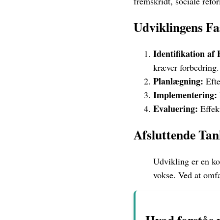
fremskridt, sociale refo
Udviklingens Fa
Identifikation af
kræver forbedring.
Planlægning:
Efte
Implementering:
Evaluering:
Effekt
Afsluttende Tan
Udvikling er en ko
vokse. Ved at omfa
Hvad forstås 