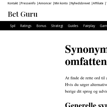
Kontakt
Presseinfo
Annoncer
Min konto
Nyhedsbrevet
Affiliate
Bet Guru
Spil
Ratings
Bonus
Strategi
Guides
Fairplay
Gam
Synonyme
omfatten
At finde de rette ord ti
Hvis du søger alternativ
berige dit sprog og udv
Generelle sy