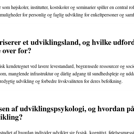
som højskoler, institutter, kostskoler og seminarier spiller en central ro
g muligheder for personlig og faglig udvikling for enkeltpersoner og sa
iserer et udviklingsland, og hvilke udford
 over for?
pisk kendetegnet ved lavere levestandard, begrænsede ressourcer og so
dom, manglende infrastruktur og dårlig adgang til sundhedspleje og ud
redygtig udvikling og forbedre livskvaliteten for deres befolkning.
sen af udviklingspsykologi, og hvordan p
ikling?
tudiet af hvordan individer udvikler sig fysisk, kognitivt, følelsesmæss