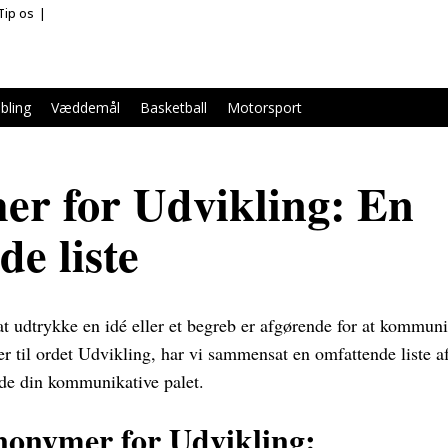
Tip os
bling
Væddemål
Basketball
Motorsport
r for Udvikling: En
de liste
l at udtrykke en idé eller et begreb er afgørende for at kommuni
er til ordet Udvikling, har vi sammensat en omfattende liste 
ide din kommunikative palet.
nonymer for Udvikling: