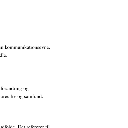
 din kommunikationsevne.
dle.
 forandring og
vores liv og samfund.
dfolde. Det refererer til