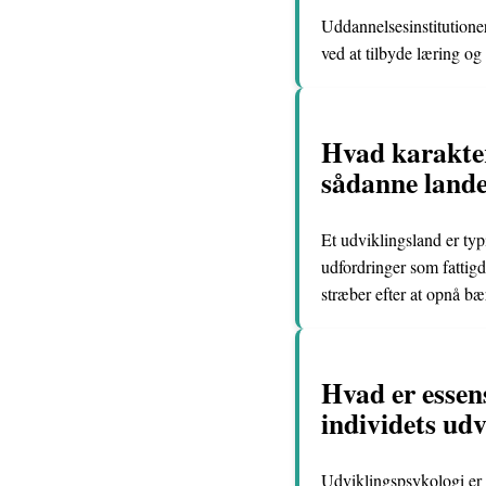
Uddannelsesinstitutioner 
ved at tilbyde læring o
Hvad karakter
sådanne lande
Et udviklingsland er ty
udfordringer som fattig
stræber efter at opnå bæ
Hvad er essen
individets udv
Udviklingspsykologi er s