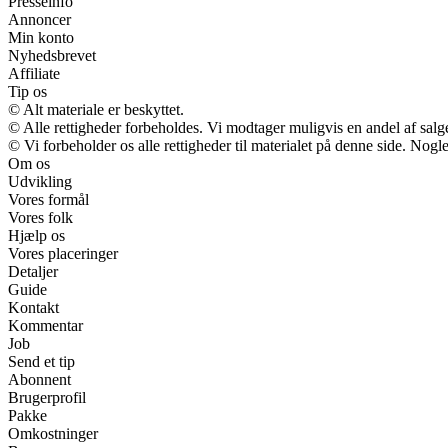
Presseinfo
Annoncer
Min konto
Nyhedsbrevet
Affiliate
Tip os
© Alt materiale er beskyttet.
© Alle rettigheder forbeholdes. Vi modtager muligvis en andel af salge
© Vi forbeholder os alle rettigheder til materialet på denne side. Nog
Om os
Udvikling
Vores formål
Vores folk
Hjælp os
Vores placeringer
Detaljer
Guide
Kontakt
Kommentar
Job
Send et tip
Abonnent
Brugerprofil
Pakke
Omkostninger