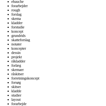
ebauche
forarbejder
rough
forslag
skema
kladder
forstudie
koncept
grundrids
skatteforslag
notater
koncepter
dessin
projekt
råkladder
forlæg
skemaer
råskitser
forretningskoncept
forsøg
skitser
kladde
studier
layout
forarbejde