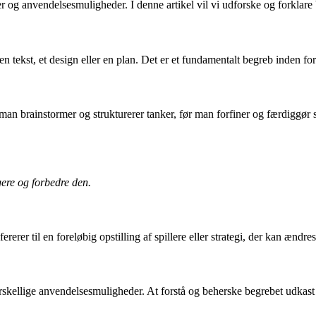
r og anvendelsesmuligheder. I denne artikel vil vi udforske og forklare 
 en tekst, et design eller en plan. Det er et fundamentalt begreb inden fo
an brainstormer og strukturerer tanker, før man forfiner og færdiggør s
gere og forbedre den.
erer til en foreløbig opstilling af spillere eller strategi, der kan ændr
orskellige anvendelsesmuligheder. At forstå og beherske begrebet udkast 