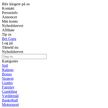
Bliv klogere på os
Kontakt
Presseinfo
Annoncer
Min konto
Nyhedsbrevet
Affiliate
Tip os
Bet Guru
Log på
Tilmeld nu
Nyhedsbrevet
Kategorier
Spil
Ratings
Bonus
Strategi
Guides
Fairplay
Gambling
Væddemål
Basketball
Motorsport