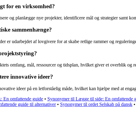
gt for en virksomhed?
ere og planlægge nye projekter, identificere mål og strategier samt kom
litiske sammenhænge?
, der er udarbejdet af lovgivere for at skabe retlige rammer og reguleri
projektstyring?
ets omfang, mål, ressourcer og tidsplan, hvilket giver et overblik og ret
ere innovative ideer?
ovative ideer på en letforståelig måde, hvilket kan hjælpe med at engager
k: En omfattende guide
•
Synonymer til Lægge til side: En omfattende 
attende guide til alternativer
•
Synonymer til ordet Selskab på dansk