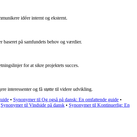
munikere idéer internt og eksternt.
nger baseret på samfundets behov og værdier.
ningslinjer for at sikre projektets succes.
e interessenter og få støtte til videre udvikling.
guide
•
Synonymer til Og også på dansk: En omfattende guide
•
•
Synonymer til Vindside på dansk
•
Synonymer til Kontinuerlig: En