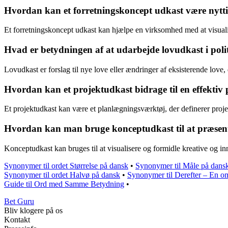
Hvordan kan et forretningskoncept udkast være nytti
Et forretningskoncept udkast kan hjælpe en virksomhed med at visualis
Hvad er betydningen af at udarbejde lovudkast i po
Lovudkast er forslag til nye love eller ændringer af eksisterende love
Hvordan kan et projektudkast bidrage til en effektiv 
Et projektudkast kan være et planlægningsværktøj, der definerer projekt
Hvordan kan man bruge konceptudkast til at præsent
Konceptudkast kan bruges til at visualisere og formidle kreative og inn
Synonymer til ordet Størrelse på dansk
•
Synonymer til Måle på dans
Synonymer til ordet Halvø på dansk
•
Synonymer til Derefter – En omf
Guide til Ord med Samme Betydning
•
Bet Guru
Bliv klogere på os
Kontakt