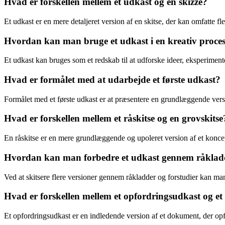
Hvad er forskellen mellem et udkast og en skizze?
Et udkast er en mere detaljeret version af en skitse, der kan omfatte fl
Hvordan kan man bruge et udkast i en kreativ proce
Et udkast kan bruges som et redskab til at udforske ideer, eksperimen
Hvad er formålet med at udarbejde et første udkast?
Formålet med et første udkast er at præsentere en grundlæggende versio
Hvad er forskellen mellem et råskitse og en grovskitse
En råskitse er en mere grundlæggende og upoleret version af et koncep
Hvordan kan man forbedre et udkast gennem råkladd
Ved at skitsere flere versioner gennem råkladder og forstudier kan man
Hvad er forskellen mellem et opfordringsudkast og et
Et opfordringsudkast er en indledende version af et dokument, der opford