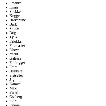
Smakke
Knarr
Snekke
Kogge
Barkentine
Bark
Skude
Brig
Tjalk
Felukka
Firemaster
Dhow
Yacht
Galease
Fuldrigger
Fram
Hukkert
Sletsejler
Jagt
Karavel
Maxi
Fartøj
Oseberg
Skib
Feluge