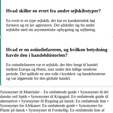
Hvad skiller en evert fra andre sejlskibstyper?
En evert er en type sejlskib, der har en karakteristisk høj
forstavn og en lav agterstavn. Det adskiller sig fra andre
sejlskibe med sin asymmetriske opbygning og sejlføring.
Hvad er en ostindiefareren, og hvilken betydning
havde den i handelshistorien?
En ostindiefareren var et sejlskib, der blev brugt til handel
mellem Europa og Østen, især under den tidlige moderne
periode. Det spillede en stor rolle i krydderi- og handelsruterne
og var afgørende for den globale handel.
Synonymer til Materialer – En omfattende guide
•
Synonymer til det
danske ord Spids
•
Synonymer til Krigsgud: En omfattende guide til
alternativer
•
Synonymer til Bygning på dansk: En omfattende liste
•
Synonymer for Afrikaner: En omfattende guide
•
Synonymer for
Plante på dansk
•
Synonymer til Forskellig: En omfattende liste af