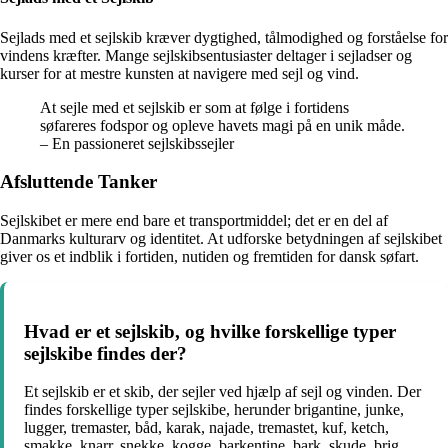
Sejlads med et sejlskib kræver dygtighed, tålmodighed og forståelse for
vindens kræfter. Mange sejlskibsentusiaster deltager i sejladser og
kurser for at mestre kunsten at navigere med sejl og vind.
At sejle med et sejlskib er som at følge i fortidens
søfareres fodspor og opleve havets magi på en unik måde.
– En passioneret sejlskibssejler
Afsluttende Tanker
Sejlskibet er mere end bare et transportmiddel; det er en del af
Danmarks kulturarv og identitet. At udforske betydningen af sejlskibet
giver os et indblik i fortiden, nutiden og fremtiden for dansk søfart.
Hvad er et sejlskib, og hvilke forskellige typer
sejlskibe findes der?
Et sejlskib er et skib, der sejler ved hjælp af sejl og vinden. Der
findes forskellige typer sejlskibe, herunder brigantine, junke,
lugger, tremaster, båd, karak, najade, tremastet, kuf, ketch,
smakke, knarr, snekke, kogge, barkentine, bark, skude, brig,