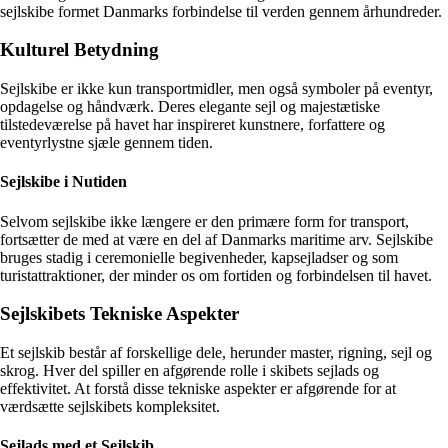
sejlskibe formet Danmarks forbindelse til verden gennem århundreder.
Kulturel Betydning
Sejlskibe er ikke kun transportmidler, men også symboler på eventyr,
opdagelse og håndværk. Deres elegante sejl og majestætiske
tilstedeværelse på havet har inspireret kunstnere, forfattere og
eventyrlystne sjæle gennem tiden.
Sejlskibe i Nutiden
Selvom sejlskibe ikke længere er den primære form for transport,
fortsætter de med at være en del af Danmarks maritime arv. Sejlskibe
bruges stadig i ceremonielle begivenheder, kapsejladser og som
turistattraktioner, der minder os om fortiden og forbindelsen til havet.
Sejlskibets Tekniske Aspekter
Et sejlskib består af forskellige dele, herunder master, rigning, sejl og
skrog. Hver del spiller en afgørende rolle i skibets sejlads og
effektivitet. At forstå disse tekniske aspekter er afgørende for at
værdsætte sejlskibets kompleksitet.
Sejlads med et Sejlskib