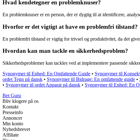
Hvad kendetegner en problemknuser?
En problemknuser er en person, der er dygtig til at identificere, ana
Hvorfor er det vigtigt at have en problemfri tilstand?
En problemfri tilstand er vigtig for trivsel og produktivitet, da det gi
Hvordan kan man tackle en sikkerhedsproblem?
Sikkerhedsproblemer kan tackles ved at implementere passende sikkerhe
Synonymer til Enhed: En Omfattende Guide
•
Synonymer til Konsekve
ordet Tegn på dansk
•
Synonymer til Bidrage: En omfattende guide
•
•
Synonymer til ordet Apparat på dansk
•
Synonymer til Enhed: En O
Bet Guru
Bliv klogere på os
Kontakt
Presseinfo
Annoncer
Min konto
Nyhedsbrevet
Affiliate