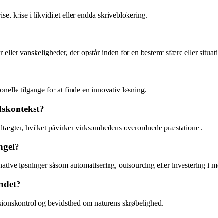
, krise i likviditet eller endda skriveblokering.
eller vanskeligheder, der opstår inden for en bestemt sfære eller situat
nelle tilgange for at finde en innovativ løsning.
dskontekst?
f indtægter, hvilket påvirker virksomhedens overordnede præstationer.
ngel?
native løsninger såsom automatisering, outsourcing eller investering i 
ndet?
ionskontrol og bevidsthed om naturens skrøbelighed.