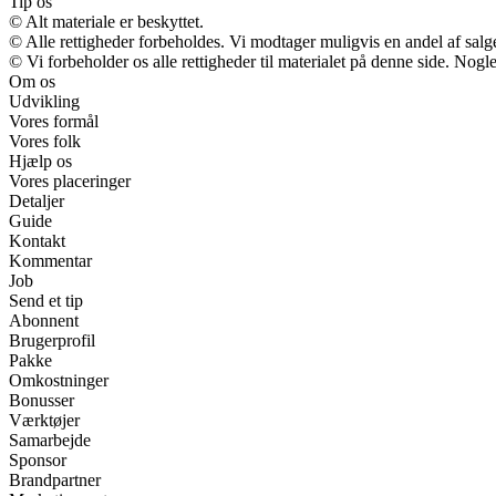
Tip os
© Alt materiale er beskyttet.
© Alle rettigheder forbeholdes. Vi modtager muligvis en andel af salge
© Vi forbeholder os alle rettigheder til materialet på denne side. Nog
Om os
Udvikling
Vores formål
Vores folk
Hjælp os
Vores placeringer
Detaljer
Guide
Kontakt
Kommentar
Job
Send et tip
Abonnent
Brugerprofil
Pakke
Omkostninger
Bonusser
Værktøjer
Samarbejde
Sponsor
Brandpartner