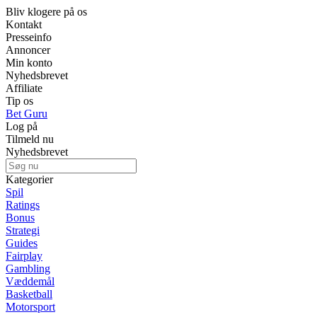
Bliv klogere på os
Kontakt
Presseinfo
Annoncer
Min konto
Nyhedsbrevet
Affiliate
Tip os
Bet Guru
Log på
Tilmeld nu
Nyhedsbrevet
Kategorier
Spil
Ratings
Bonus
Strategi
Guides
Fairplay
Gambling
Væddemål
Basketball
Motorsport