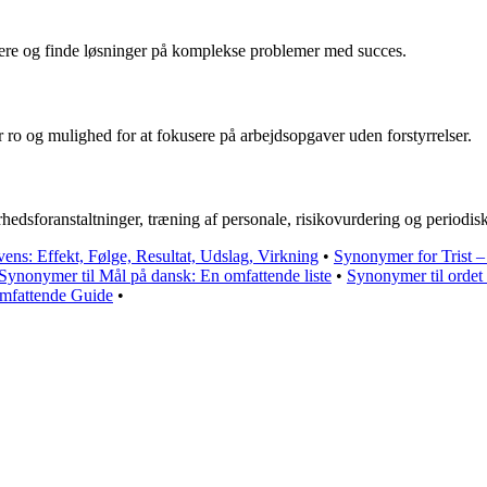
lysere og finde løsninger på komplekse problemer med succes.
ver ro og mulighed for at fokusere på arbejdsopgaver uden forstyrrelser.
dsforanstaltninger, træning af personale, risikovurdering og periodiske
ns: Effekt, Følge, Resultat, Udslag, Virkning
•
Synonymer for Trist –
Synonymer til Mål på dansk: En omfattende liste
•
Synonymer til ordet
mfattende Guide
•