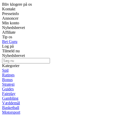
Bliv klogere på os
Kontakt
Presseinfo
Annoncer
Min konto
Nyhedsbrevet
Affiliate
Tip os
Bet Guru
Log på
Tilmeld nu
Nyhedsbrevet
Kategorier
Spil
Ratings
Bonus
Strategi
Guides
Fairplay
Gambling
Væddemål
Basketball
Motorsport