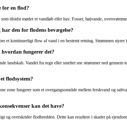
 for en flod?
, som tilsidst møder et vandløb eller hav. Fosser, højvande, oversvømmels
 har den for flodens bevægelse?
r et kontinuerligt flow af vand i en bestemt retning. Strømmen styrer 
g hvordan fungerer det?
e landskab. Vandet fra regn eller smeltet sne strømmer ned gennem terræ
 et flodsystem?
enne zone fungerer som et overgangsområde mellem ferskvand og saltvand
 konsekvenser kan det have?
igt og overskrider flodbredden. Dette kan resultere i skader på ejendo