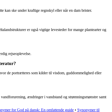
e kan ske under kraftige regnskyl eller når en dam brister.
ltalandstrukturer er også vigtige levesteder for mange plantearter og
rdig rejseoplevelse.
teratur?
r, hvor de portrætteres som kilder til visdom, guddommelighed eller
g, vandforurening, ændringer i vandstand og strømningsmønstre samt
nymer for God på dansk: En omfattende guide
•
Synonymer til