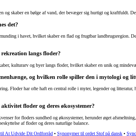
 og skaber en bølge af vand, der bevæger sig hurtigt og kraftfuldt. Dett
nes det?
dmunding i havet, hvilket skaber en flad og frugtbar landbrugsregion. De
g rekreation langs floder?
kaber, kulturarv og byer langs floder, hvilket skaber en unik og mindevæ
menhænge, og hvilken rolle spiller den i mytologi og lit
ing. Floder har ofte haft en central rolle i myter, legender og litteratu
ktivitet floder og deres økosystemer?
kvenser for floders sundhed og økosystemer, herunder øget afsmeltnin
eskyttelse af floder og deres naturlige balance.
til At Udvide Dit Ordforråd
•
Synonymer til ordet Stof på dansk
•
Syno