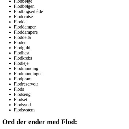
Flodbølge
Flodbølgen
Flodbugserbåde
Flodcruise
Floddal
Floddamper
Floddampere
Floddelta
Floden
Flodguld
Flodhest
Flodkrebs
Flodleje
Flodmunding
Flodmundingen
Flodpram
Flodreservoir
Flods
Flodseng
Flodset
Flodsynd
Flodsystem
Ord der ender med Flod: