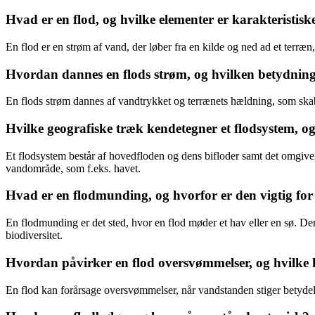
Hvad er en flod, og hvilke elementer er karakteristiske
En flod er en strøm af vand, der løber fra en kilde og ned ad et terræn
Hvordan dannes en flods strøm, og hvilken betydning
En flods strøm dannes af vandtrykket og terrænets hældning, som skabe
Hvilke geografiske træk kendetegner et flodsystem, o
Et flodsystem består af hovedfloden og dens bifloder samt det omgivend
vandområde, som f.eks. havet.
Hvad er en flodmunding, og hvorfor er den vigtig for
En flodmunding er det sted, hvor en flod møder et hav eller en sø. D
biodiversitet.
Hvordan påvirker en flod oversvømmelser, og hvilke
En flod kan forårsage oversvømmelser, når vandstanden stiger betydel