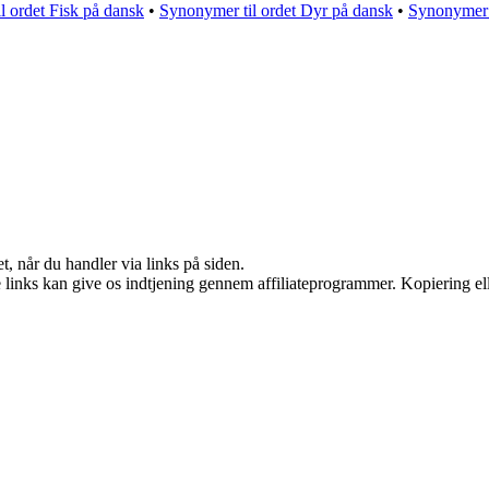
l ordet Fisk på dansk
•
Synonymer til ordet Dyr på dansk
•
Synonymer t
t, når du handler via links på siden.
le links kan give os indtjening gennem affiliateprogrammer. Kopiering ell