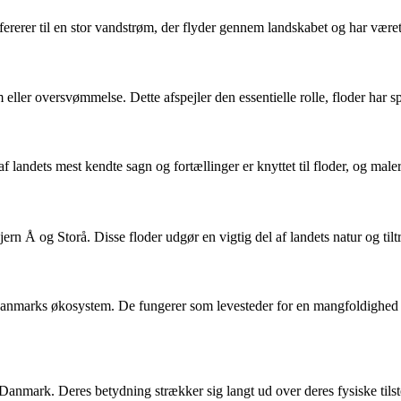
fererer til en stor vandstrøm, der flyder gennem landskabet og har været
eller oversvømmelse. Dette afspejler den essentielle rolle, floder har sp
af landets mest kendte sagn og fortællinger er knyttet til floder, og male
 Å og Storå. Disse floder udgør en vigtig del af landets natur og tiltræ
 Danmarks økosystem. De fungerer som levesteder for en mangfoldighed af
 Danmark. Deres betydning strækker sig langt ud over deres fysiske tilst