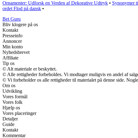
Ornamenter: Udforsk en Verden af Dekorative Udtryk
•
Synonymer ti
ordet Flod på dansk
•
Bet Guru
Bliv klogere på os
Kontakt
Presseinfo
Annoncer
Min konto
Nyhedsbrevet
Affiliate
Tip os
© Alt materiale er beskyttet.
© Alle rettigheder forbeholdes. Vi modtager muligvis en andel af salge
© Vi forbeholder os alle rettigheder til materialet på denne side. Nog
Om os
Udvikling
Vores formål
Vores folk
Hjælp os
Vores placeringer
Detaljer
Guide
Kontakt
Kommentar