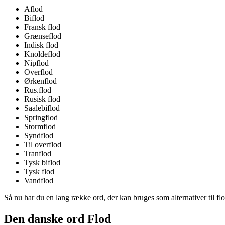
Aflod
Biflod
Fransk flod
Grænseflod
Indisk flod
Knoldeflod
Nipflod
Overflod
Ørkenflod
Rus.flod
Rusisk flod
Saalebiflod
Springflod
Stormflod
Syndflod
Til overflod
Tranflod
Tysk biflod
Tysk flod
Vandflod
Så nu har du en lang række ord, der kan bruges som alternativer til fl
Den danske ord Flod