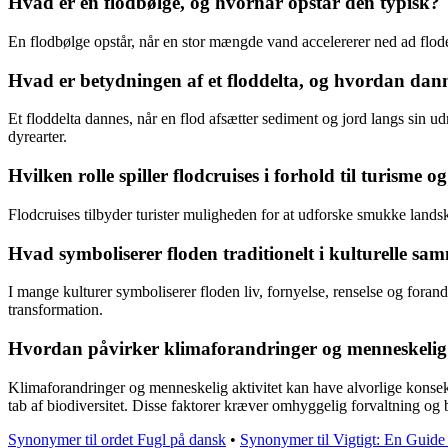
Hvad er en flodbølge, og hvornår opstår den typisk?
En flodbølge opstår, når en stor mængde vand accelererer ned ad floden
Hvad er betydningen af et floddelta, og hvordan dan
Et floddelta dannes, når en flod afsætter sediment og jord langs sin u
dyrearter.
Hvilken rolle spiller flodcruises i forhold til turisme o
Flodcruises tilbyder turister muligheden for at udforske smukke lands
Hvad symboliserer floden traditionelt i kulturelle sam
I mange kulturer symboliserer floden liv, fornyelse, renselse og forandr
transformation.
Hvordan påvirker klimaforandringer og menneskelig a
Klimaforandringer og menneskelig aktivitet kan have alvorlige konse
tab af biodiversitet. Disse faktorer kræver omhyggelig forvaltning og b
Synonymer til ordet Fugl på dansk
•
Synonymer til Vigtigt: En Guide 