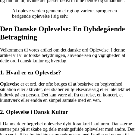
og find ud af, hvilke der passer bedst til dine behov og situationer.
At opleve verden gennem et rigt og varieret sprog er en
berigende oplevelse i sig selv.
Den Danske Oplevelse: En Dybdegående
Betragtning
Velkommen til vores artikel om det danske ord Oplevelse. I denne
artikel vil vi udforske betydningen, anvendelsen og vigtigheden af
dette ord i dansk kultur og hverdag.
1. Hvad er en Oplevelse?
Oplevelse
er et ord, der ofte bruges til at beskrive en begivenhed,
situation eller aktivitet, der skaber en følelsesmæssig eller intellektuel
indtryk på en person. Det kan være alt fra en rejse, en koncert, et
kunstværk eller endda en simpel samtale med en ven.
2. Oplevelse i Dansk Kultur
I Danmark er begrebet oplevelse dybt forankret i kulturen. Danskerne
sætter pris på at skabe og dele meningsfulde oplevelser med andre. Det
kan ses i alt fra hyggelige sammenkomster med familie og venner til