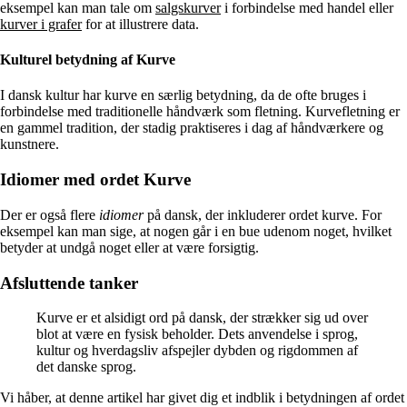
eksempel kan man tale om
salgskurver
i forbindelse med handel eller
kurver i grafer
for at illustrere data.
Kulturel betydning af Kurve
I dansk kultur har kurve en særlig betydning, da de ofte bruges i
forbindelse med traditionelle håndværk som fletning. Kurvefletning er
en gammel tradition, der stadig praktiseres i dag af håndværkere og
kunstnere.
Idiomer med ordet Kurve
Der er også flere
idiomer
på dansk, der inkluderer ordet kurve. For
eksempel kan man sige, at nogen går i en bue udenom noget, hvilket
betyder at undgå noget eller at være forsigtig.
Afsluttende tanker
Kurve er et alsidigt ord på dansk, der strækker sig ud over
blot at være en fysisk beholder. Dets anvendelse i sprog,
kultur og hverdagsliv afspejler dybden og rigdommen af
det danske sprog.
Vi håber, at denne artikel har givet dig et indblik i betydningen af ordet