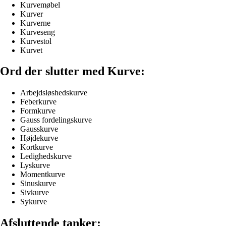
Kurvemøbel
Kurver
Kurverne
Kurveseng
Kurvestol
Kurvet
Ord der slutter med Kurve:
Arbejdsløshedskurve
Feberkurve
Formkurve
Gauss fordelingskurve
Gausskurve
Højdekurve
Kortkurve
Ledighedskurve
Lyskurve
Momentkurve
Sinuskurve
Sivkurve
Sykurve
Afsluttende tanker: