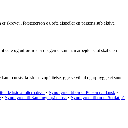
n er skrevet i førsteperson og ofte afspejler en persons subjektive
entificere og udfordre disse jegerne kan man arbejde på at skabe en
 kan man styrke sin selvopfattelse, øge selvtillid og opbygge et sundt
ende liste af alternativer
•
Synonymer til ordet Person på dansk
•
e
•
Synonymer til Samlinger på dansk
•
Synonymer til ordet Soldat på