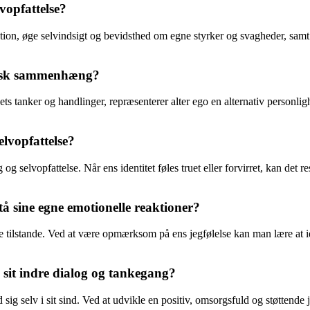
vopfattelse?
ktion, øge selvindsigt og bevidsthed om egne styrker og svagheder, samt
ogisk sammenhæng?
dets tanker og handlinger, repræsenterer alter ego en alternativ personligh
elvopfattelse?
g og selvopfattelse. Når ens identitet føles truet eller forvirret, kan det 
tå sine egne emotionelle reaktioner?
le tilstande. Ved at være opmærksom på ens jegfølelse kan man lære at id
i sit indre dialog og tankegang?
d sig selv i sit sind. Ved at udvikle en positiv, omsorgsfuld og støtten