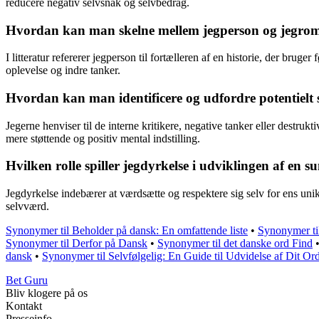
reducere negativ selvsnak og selvbedrag.
Hvordan kan man skelne mellem jegperson og jegroma
I litteratur refererer jegperson til fortælleren af en historie, der bru
oplevelse og indre tanker.
Hvordan kan man identificere og udfordre potentielt 
Jegerne henviser til de interne kritikere, negative tanker eller destru
mere støttende og positiv mental indstilling.
Hvilken rolle spiller jegdyrkelse i udviklingen af en s
Jegdyrkelse indebærer at værdsætte og respektere sig selv for ens unik
selvværd.
Synonymer til Beholder på dansk: En omfattende liste
•
Synonymer ti
Synonymer til Derfor på Dansk
•
Synonymer til det danske ord Find
dansk
•
Synonymer til Selvfølgelig: En Guide til Udvidelse af Dit Or
Bet Guru
Bliv klogere på os
Kontakt
Presseinfo