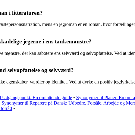
n i litteraturen?
ger førstepersonsnarration, mens en jegroman er en roman, hvor fortællinge
skadelige jegerne i ens tankemønstre?
ktive mønstre, der kan sabotere ens selvværd og selvopfattelse. Ved at id
und selvopfattelse og selvværd?
ke egenskaber, værdier og identitet. Ved at dyrke en positiv jegdyrkelse
l Udgangspunkt: En omfattende guide
•
Synonymer til Planer: En omfatt
•
Synonymer til Reparere på Dansk: Udbedre, Forsåle, Arbejde og Mer
dforråd
•