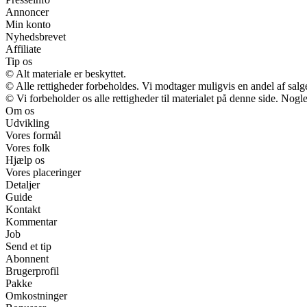
Annoncer
Min konto
Nyhedsbrevet
Affiliate
Tip os
© Alt materiale er beskyttet.
© Alle rettigheder forbeholdes. Vi modtager muligvis en andel af salge
© Vi forbeholder os alle rettigheder til materialet på denne side. Nog
Om os
Udvikling
Vores formål
Vores folk
Hjælp os
Vores placeringer
Detaljer
Guide
Kontakt
Kommentar
Job
Send et tip
Abonnent
Brugerprofil
Pakke
Omkostninger