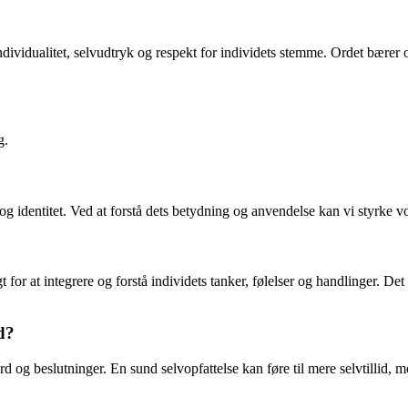
ndividualitet, selvudtryk og respekt for individets stemme. Ordet bærer
g.
g identitet. Ved at forstå dets betydning og anvendelse kan vi styrke v
igt for at integrere og forstå individets tanker, følelser og handlinger. De
d?
rd og beslutninger. En sund selvopfattelse kan føre til mere selvtillid, 