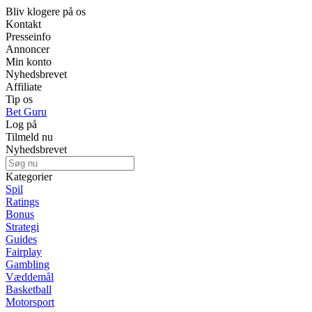
Bliv klogere på os
Kontakt
Presseinfo
Annoncer
Min konto
Nyhedsbrevet
Affiliate
Tip os
Bet Guru
Log på
Tilmeld nu
Nyhedsbrevet
Kategorier
Spil
Ratings
Bonus
Strategi
Guides
Fairplay
Gambling
Væddemål
Basketball
Motorsport