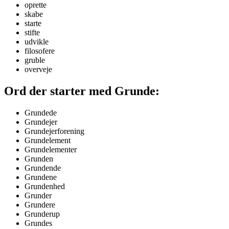
oprette
skabe
starte
stifte
udvikle
filosofere
gruble
overveje
Ord der starter med Grunde:
Grundede
Grundejer
Grundejerforening
Grundelement
Grundelementer
Grunden
Grundende
Grundene
Grundenhed
Grunder
Grundere
Grunderup
Grundes