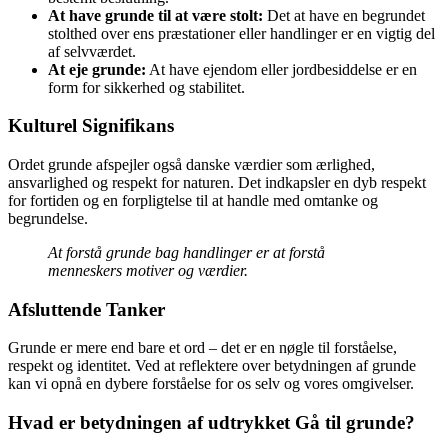
At have grunde til at være stolt:
Det at have en begrundet
stolthed over ens præstationer eller handlinger er en vigtig del
af selvværdet.
At eje grunde:
At have ejendom eller jordbesiddelse er en
form for sikkerhed og stabilitet.
Kulturel Signifikans
Ordet grunde afspejler også danske værdier som ærlighed,
ansvarlighed og respekt for naturen. Det indkapsler en dyb respekt
for fortiden og en forpligtelse til at handle med omtanke og
begrundelse.
At forstå grunde bag handlinger er at forstå
menneskers motiver og værdier.
Afsluttende Tanker
Grunde er mere end bare et ord – det er en nøgle til forståelse,
respekt og identitet. Ved at reflektere over betydningen af grunde
kan vi opnå en dybere forståelse for os selv og vores omgivelser.
Hvad er betydningen af udtrykket Gå til grunde?