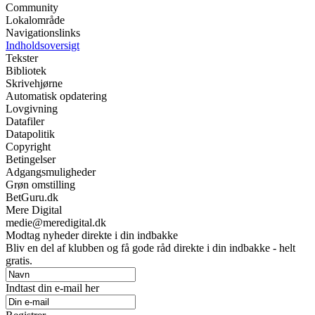
Community
Lokalområde
Navigationslinks
Indholdsoversigt
Tekster
Bibliotek
Skrivehjørne
Automatisk opdatering
Lovgivning
Datafiler
Datapolitik
Copyright
Betingelser
Adgangsmuligheder
Grøn omstilling
BetGuru.dk
Mere Digital
medie@meredigital.dk
Modtag nyheder direkte i din indbakke
Bliv en del af klubben og få gode råd direkte i din indbakke - helt
gratis.
Indtast din e-mail her