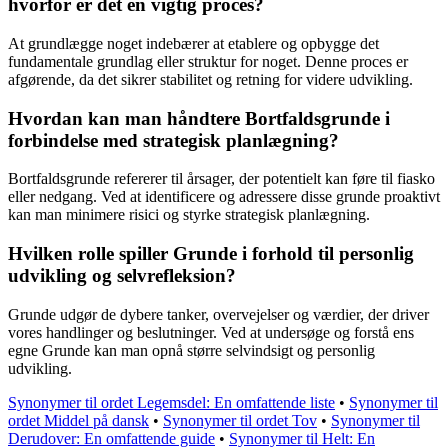
hvorfor er det en vigtig proces?
At grundlægge noget indebærer at etablere og opbygge det
fundamentale grundlag eller struktur for noget. Denne proces er
afgørende, da det sikrer stabilitet og retning for videre udvikling.
Hvordan kan man håndtere Bortfaldsgrunde i
forbindelse med strategisk planlægning?
Bortfaldsgrunde refererer til årsager, der potentielt kan føre til fiasko
eller nedgang. Ved at identificere og adressere disse grunde proaktivt
kan man minimere risici og styrke strategisk planlægning.
Hvilken rolle spiller Grunde i forhold til personlig
udvikling og selvrefleksion?
Grunde udgør de dybere tanker, overvejelser og værdier, der driver
vores handlinger og beslutninger. Ved at undersøge og forstå ens
egne Grunde kan man opnå større selvindsigt og personlig
udvikling.
Synonymer til ordet Legemsdel: En omfattende liste
•
Synonymer til
ordet Middel på dansk
•
Synonymer til ordet Tov
•
Synonymer til
Derudover: En omfattende guide
•
Synonymer til Helt: En