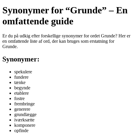
Synonymer for “Grunde” – En
omfattende guide
Er du på udkig efter forskellige synonymer for ordet Grunde? Her er
en omfattende liste af ord, der kan bruges som erstatning for
Grunde.
Synonymer:
spekulere
fundere
tænke
begynde
etablere
fostre
frembringe
generere
grundlægge
iværksætte
komponere
opfinde