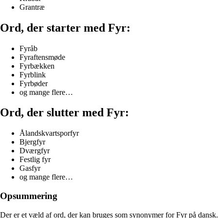
Grantræ
Ord, der starter med Fyr:
Fyråb
Fyraftensmøde
Fyrbækken
Fyrblink
Fyrbøder
og mange flere…
Ord, der slutter med Fyr:
Ålandskvartsporfyr
Bjergfyr
Dværgfyr
Festlig fyr
Gasfyr
og mange flere…
Opsummering
Der er et væld af ord, der kan bruges som synonymer for Fyr på dansk.