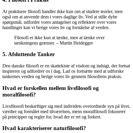
At praktisere filosofi handler ikke kun om at studere teorier, men
også om at anvende dem i vores daglige liv. Ved at stille dybe
spørgsmål, udfordre vores antagelser og reflektere over vores
handlinger kan vi berige vores liv og forståelse af verden.
Filosofi er ikke kun at tænke, men at tænke over
tænkningens grænser. – Martin Heidegger
5. Afsluttende Tanker
Den danske filosofi er en skattekiste af visdom og indsigt, der fortsat
inspirerer og udfordrer os i dag. Lad os fortsætte med at udforske
tankernes verden og berige vores liv gennem filosofiens praksis.
Hvad er forskellen mellem livsfilosofi og
moralfilosofi?
Livsfilosofi beskæftiger sig med individets overordnede syn på livet,
værdier og formålet med tilværelsen, mens moralfilosofi fokuserer
på principper og regler for, hvad der er ret og forkert.
Hvad karakteriserer naturfilosofi?