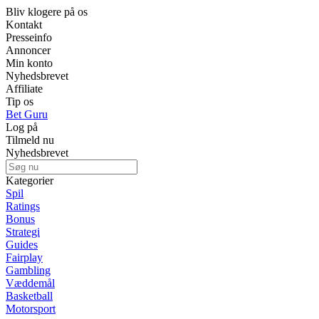
Bliv klogere på os
Kontakt
Presseinfo
Annoncer
Min konto
Nyhedsbrevet
Affiliate
Tip os
Bet Guru
Log på
Tilmeld nu
Nyhedsbrevet
Kategorier
Spil
Ratings
Bonus
Strategi
Guides
Fairplay
Gambling
Væddemål
Basketball
Motorsport