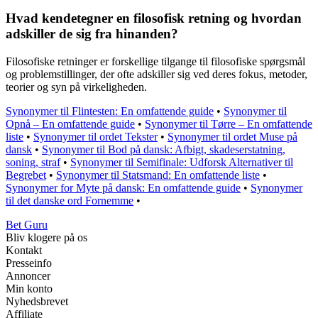
Hvad kendetegner en filosofisk retning og hvordan
adskiller de sig fra hinanden?
Filosofiske retninger er forskellige tilgange til filosofiske spørgsmål
og problemstillinger, der ofte adskiller sig ved deres fokus, metoder,
teorier og syn på virkeligheden.
Synonymer til Flintesten: En omfattende guide
•
Synonymer til
Opnå – En omfattende guide
•
Synonymer til Tørre – En omfattende
liste
•
Synonymer til ordet Tekster
•
Synonymer til ordet Muse på
dansk
•
Synonymer til Bod på dansk: Afbigt, skadeserstatning,
soning, straf
•
Synonymer til Semifinale: Udforsk Alternativer til
Begrebet
•
Synonymer til Statsmand: En omfattende liste
•
Synonymer for Myte på dansk: En omfattende guide
•
Synonymer
til det danske ord Fornemme
•
Bet Guru
Bliv klogere på os
Kontakt
Presseinfo
Annoncer
Min konto
Nyhedsbrevet
Affiliate