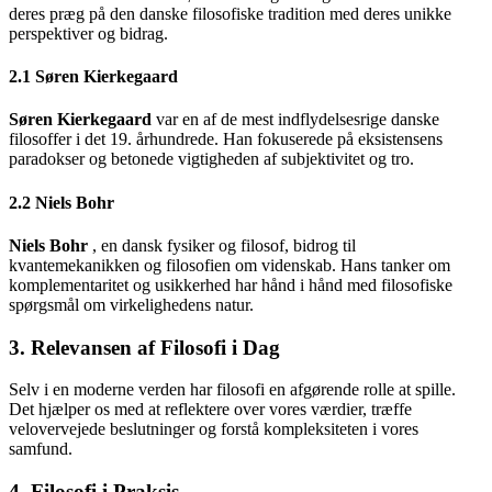
deres præg på den danske filosofiske tradition med deres unikke
perspektiver og bidrag.
2.1 Søren Kierkegaard
Søren Kierkegaard
var en af de mest indflydelsesrige danske
filosoffer i det 19. århundrede. Han fokuserede på eksistensens
paradokser og betonede vigtigheden af subjektivitet og tro.
2.2 Niels Bohr
Niels Bohr
, en dansk fysiker og filosof, bidrog til
kvantemekanikken og filosofien om videnskab. Hans tanker om
komplementaritet og usikkerhed har hånd i hånd med filosofiske
spørgsmål om virkelighedens natur.
3. Relevansen af Filosofi i Dag
Selv i en moderne verden har filosofi en afgørende rolle at spille.
Det hjælper os med at reflektere over vores værdier, træffe
velovervejede beslutninger og forstå kompleksiteten i vores
samfund.
4. Filosofi i Praksis