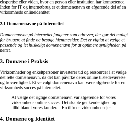
ekspertise eller viden, hvor en person eller institution har kompetence.
Inden for IT og internetbrug er et domænenavn en afgørende del af en
virksomheds onlineidentitet.
2.1 Domænenavne på Internettet
Domænenavne på internettet fungerer som adresser, der gør det muligt
for brugere at finde og besøge hjemmesider. Det er vigtigt at vælge et
passende og let huskeligt domænenavn for at optimere synligheden på
nettet.
3. Domæne i Praksis
Virksomheder og enkeltpersoner investerer tid og ressourcer i at vælge
det rette domænenavn, da det kan påvirke deres online tilstedeværelse
og troværdighed. Et velvalgt domænenavn kan være afgørende for en
virksomheds succes på internettet.
At vælge det rigtige domænenavn var afgørende for vores
virksomheds online succes. Det skabte genkendelighed og
tillid blandt vores kunder. – En tilfreds virksomhedsejer
4. Domæne og Identitet