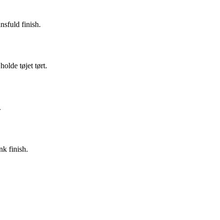
nsfuld finish.
olde tøjet tørt.
.
nk finish.