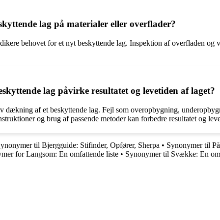
kyttende lag på materialer eller overflader?
 indikere behovet for et nyt beskyttende lag. Inspektion af overfladen o
kyttende lag påvirke resultatet og levetiden af laget?
tiv dækning af et beskyttende lag. Fejl som overopbygning, underopbyg
struktioner og brug af passende metoder kan forbedre resultatet og levet
ynonymer til Bjergguide: Stifinder, Opfører, Sherpa
•
Synonymer til Påb
mer for Langsom: En omfattende liste
•
Synonymer til Svække: En om