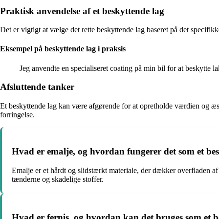
Praktisk anvendelse af et beskyttende lag
Det er vigtigt at vælge det rette beskyttende lag baseret på det speci
Eksempel på beskyttende lag i praksis
Jeg anvendte en specialiseret coating på min bil for at beskytte 
Afsluttende tanker
Et beskyttende lag kan være afgørende for at opretholde værdien og æst
forringelse.
Hvad er emalje, og hvordan fungerer det som et be
Emalje er et hårdt og slidstærkt materiale, der dækker overfladen a
tænderne og skadelige stoffer.
Hvad er fernis, og hvordan kan det bruges som et b