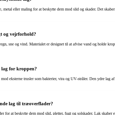
æ, metal eller maling for at beskytte dem mod slid og skader. Det skabe
t og vejrforhold?
gn, sne og vind. Materialet er designet til at afvise vand og holde kro
 lag for kroppen?
od eksterne trusler som bakterier, vira og UV-stråler. Den ydre lag af h
de lag til træoverflader?
er for at beskytte dem mod slid, pletter, fugt og solskader. Lak skaber 