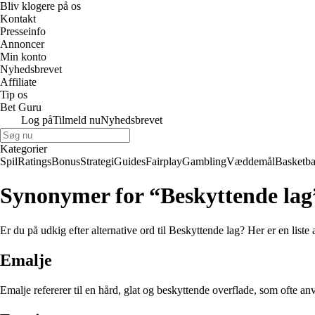
Bliv klogere på os
Kontakt
Presseinfo
Annoncer
Min konto
Nyhedsbrevet
Affiliate
Tip os
Bet Guru
Log på
Tilmeld nu
Nyhedsbrevet
Kategorier
Spil
Ratings
Bonus
Strategi
Guides
Fairplay
Gambling
Væddemål
Basketba
Synonymer for “Beskyttende lag
Er du på udkig efter alternative ord til Beskyttende lag? Her er en lis
Emalje
Emalje refererer til en hård, glat og beskyttende overflade, som ofte a