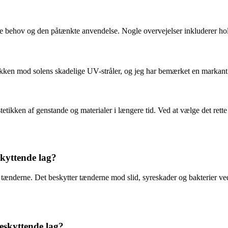
fikke behov og den påtænkte anvendelse. Nogle overvejelser inkluderer 
lakken mod solens skadelige UV-stråler, og jeg har bemærket en markant 
etikken af genstande og materialer i længere tid. Ved at vælge det rett
skyttende lag?
f tænderne. Det beskytter tænderne mod slid, syreskader og bakterier ve
eskyttende lag?