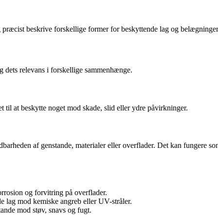
 præcist beskrive forskellige former for beskyttende lag og belægninger
g dets relevans i forskellige sammenhænge.
et til at beskytte noget mod skade, slid eller ydre påvirkninger.
ldbarheden af genstande, materialer eller overflader. Det kan fungere s
rosion og forvitring på overflader.
nde lag mod kemiske angreb eller UV-stråler.
tande mod støv, snavs og fugt.