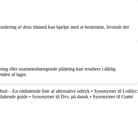
g vurdering af dens tilstand kan hjælpe med at bestemme, hvornår det
ning eller usammenhængende påføring kan resultere i dårlig
iden af laget.
ud – En omfattende liste af alternative udtryk
•
Synonymer til Leddyr:
fattende guide
•
Synonymer til Dvs. på dansk
•
Synonymer til Grønt