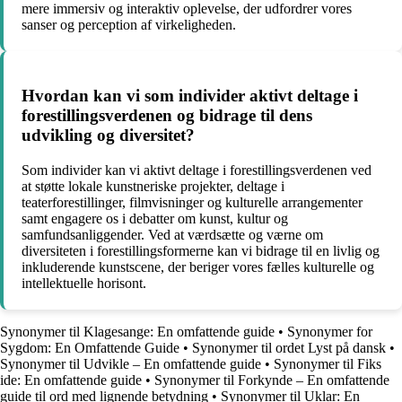
mere immersiv og interaktiv oplevelse, der udfordrer vores
sanser og perception af virkeligheden.
Hvordan kan vi som individer aktivt deltage i
forestillingsverdenen og bidrage til dens
udvikling og diversitet?
Som individer kan vi aktivt deltage i forestillingsverdenen ved
at støtte lokale kunstneriske projekter, deltage i
teaterforestillinger, filmvisninger og kulturelle arrangementer
samt engagere os i debatter om kunst, kultur og
samfundsanliggender. Ved at værdsætte og værne om
diversiteten i forestillingsformerne kan vi bidrage til en livlig og
inkluderende kunstscene, der beriger vores fælles kulturelle og
intellektuelle horisont.
Synonymer til Klagesange: En omfattende guide
•
Synonymer for
Sygdom: En Omfattende Guide
•
Synonymer til ordet Lyst på dansk
•
Synonymer til Udvikle – En omfattende guide
•
Synonymer til Fiks
ide: En omfattende guide
•
Synonymer til Forkynde – En omfattende
guide til ord med lignende betydning
•
Synonymer til Uklar: En