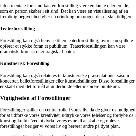
I den mentale forstand kan en forestilling være en tanke eller en idé,
som en person skaber i sit sind. Det kan være en visualisering af en
fremtidig begivenhed eller en erindring om noget, der er sket tidligere.
Teaterforestilling
Forestilling kan også henvise til en teaterforestilling, hvor skuespillere
opfører et stykke foran et publikum. Teaterforestillingen kan være
dramatisk, komisk eller tragisk af natur.
Kunstnerisk Forestilling
Forestilling kan også relateres til kunstneriske præsentationer såsom
koncerter, balletforestillinger eller kunstudstillinger. Disse forestillinger
er skabt med det formål at underholde eller inspirere publikum.
Vigtigheden af Forestillinger
Forestillinger spiller en central rolle i vores liv, da de giver os mulighed
for at udforske vores kreativitet, udtrykke vores følelser og fordybe os i
kunst og kultur. Ved at dyrke vores evne til at skabe og opleve
forestillinger beriger vi vores liv og berører andre på dybt plan.